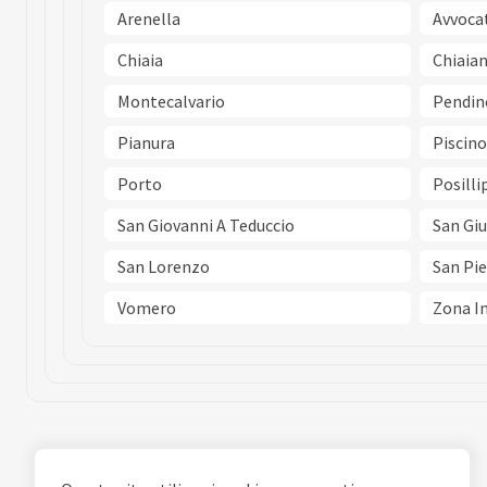
Arenella
Avvoca
Chiaia
Chiaia
Montecalvario
Pendin
Pianura
Piscino
Porto
Posilli
San Giovanni A Teduccio
San Gi
San Lorenzo
San Pie
Vomero
Zona In