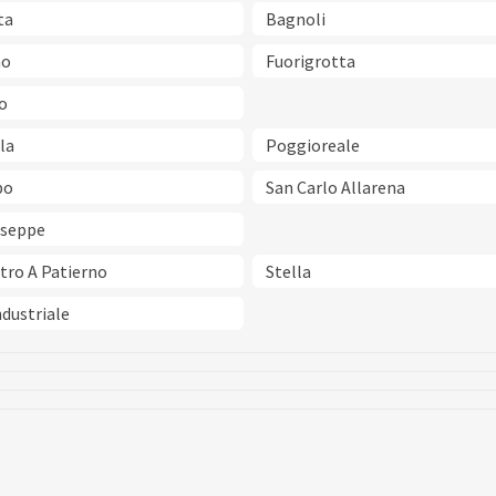
ta
Bagnoli
no
Fuorigrotta
o
la
Poggioreale
po
San Carlo Allarena
useppe
tro A Patierno
Stella
dustriale