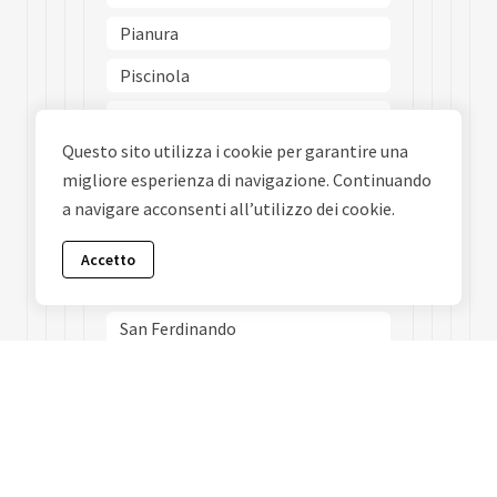
Pianura
Piscinola
Poggioreale
Questo sito utilizza i cookie per garantire una
Ponticelli
migliore esperienza di navigazione. Continuando
Porto
a navigare acconsenti all’utilizzo dei cookie.
Posillipo
Accetto
San Carlo Allarena
San Ferdinando
San Giovanni A Teduccio
San Giuseppe
San Lorenzo
San Pietro A Patierno