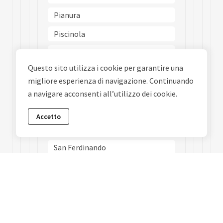
Pianura
Piscinola
Poggioreale
Questo sito utilizza i cookie per garantire una
Ponticelli
migliore esperienza di navigazione. Continuando
Porto
a navigare acconsenti all’utilizzo dei cookie.
Posillipo
Accetto
San Carlo Allarena
San Ferdinando
San Giovanni A Teduccio
San Giuseppe
San Lorenzo
San Pietro A Patierno