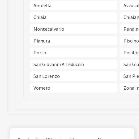
Arenella
Avvoca
Chiaia
Chiaia
Montecalvario
Pendin
Pianura
Piscino
Porto
Posilli
San Giovanni A Teduccio
San Gi
San Lorenzo
San Pie
Vomero
Zona In