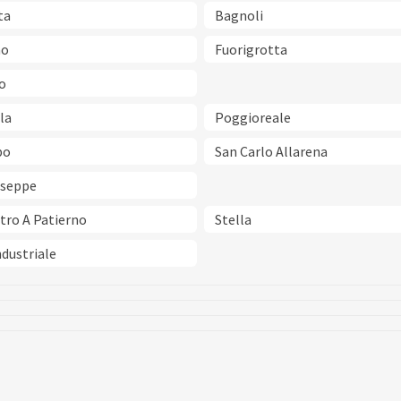
ta
Bagnoli
no
Fuorigrotta
o
la
Poggioreale
po
San Carlo Allarena
useppe
tro A Patierno
Stella
dustriale