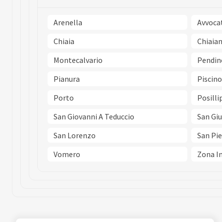
Arenella
Avvoca
Chiaia
Chiaia
Montecalvario
Pendin
Pianura
Piscino
Porto
Posilli
San Giovanni A Teduccio
San Gi
San Lorenzo
San Pie
Vomero
Zona In