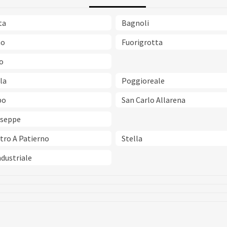
ta
Bagnoli
no
Fuorigrotta
o
la
Poggioreale
po
San Carlo Allarena
useppe
tro A Patierno
Stella
dustriale