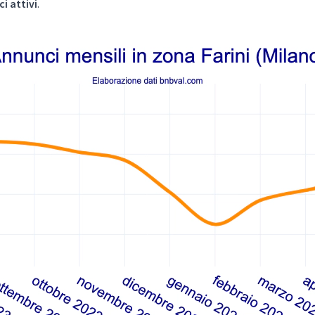
i attivi
.