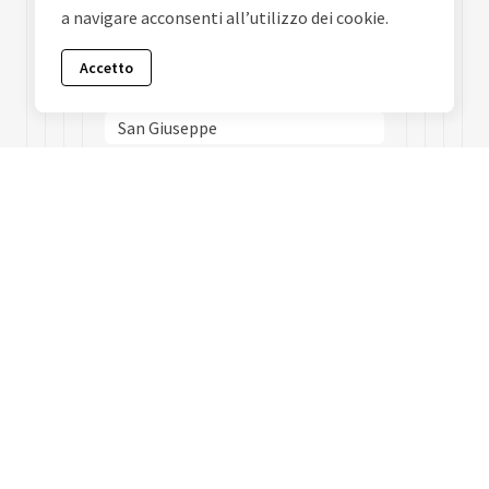
San Carlo Allarena
a navigare acconsenti all’utilizzo dei cookie.
San Ferdinando
Accetto
San Giovanni A Teduccio
San Giuseppe
San Lorenzo
San Pietro A Patierno
Stella
Vicaria
Vomero
Zona Industriale