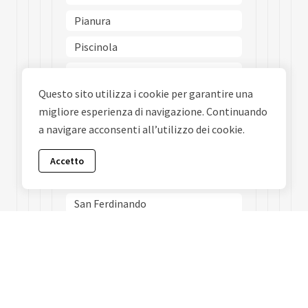
Pianura
Piscinola
Poggioreale
Questo sito utilizza i cookie per garantire una
Ponticelli
migliore esperienza di navigazione. Continuando
Porto
a navigare acconsenti all’utilizzo dei cookie.
Posillipo
Accetto
San Carlo Allarena
San Ferdinando
San Giovanni A Teduccio
San Giuseppe
San Lorenzo
San Pietro A Patierno