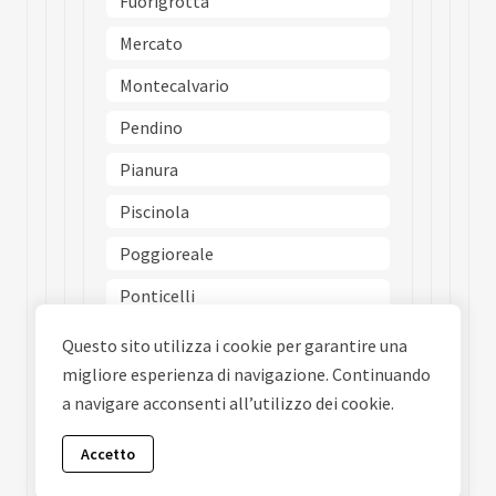
Fuorigrotta
Mercato
Montecalvario
Pendino
Pianura
Piscinola
Poggioreale
Ponticelli
Porto
Questo sito utilizza i cookie per garantire una
migliore esperienza di navigazione. Continuando
Posillipo
a navigare acconsenti all’utilizzo dei cookie.
San Carlo Allarena
Accetto
San Ferdinando