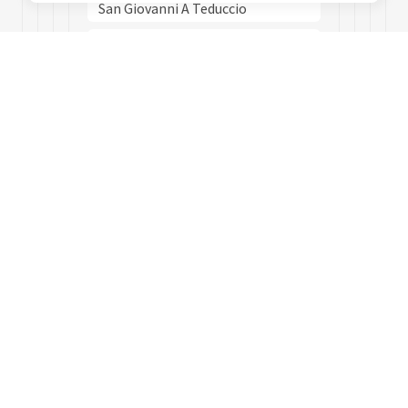
San Giovanni A Teduccio
San Giuseppe
San Lorenzo
San Pietro A Patierno
Stella
Vicaria
Vomero
Zona Industriale