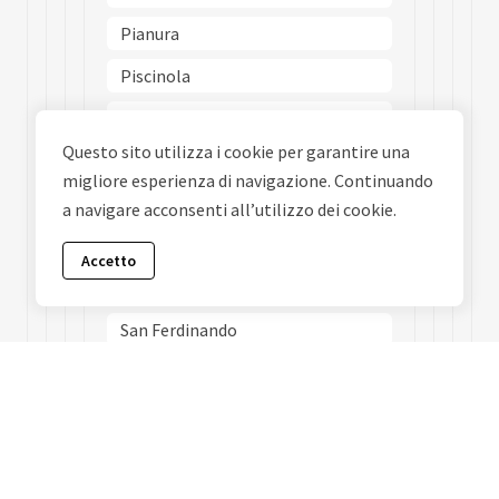
Pianura
Piscinola
Poggioreale
Questo sito utilizza i cookie per garantire una
Ponticelli
migliore esperienza di navigazione. Continuando
Porto
a navigare acconsenti all’utilizzo dei cookie.
Posillipo
Accetto
San Carlo Allarena
San Ferdinando
San Giovanni A Teduccio
San Giuseppe
San Lorenzo
San Pietro A Patierno