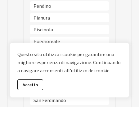
Pendino
Pianura
Piscinola
Poggioreale
Ponticelli
Questo sito utilizza i cookie per garantire una
migliore esperienza di navigazione. Continuando
Porto
a navigare acconsenti all’utilizzo dei cookie.
Posillipo
Accetto
San Carlo Allarena
San Ferdinando
San Giovanni A Teduccio
San Giuseppe
San Lorenzo