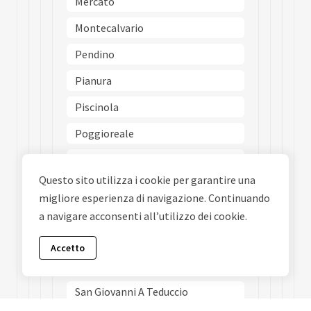
Mercato
Montecalvario
Pendino
Pianura
Piscinola
Poggioreale
Ponticelli
Questo sito utilizza i cookie per garantire una
Porto
migliore esperienza di navigazione. Continuando
Posillipo
a navigare acconsenti all’utilizzo dei cookie.
San Carlo Allarena
Accetto
San Ferdinando
San Giovanni A Teduccio