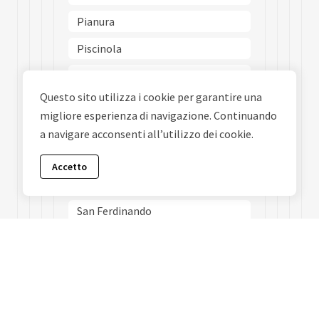
Pianura
Piscinola
Poggioreale
Questo sito utilizza i cookie per garantire una
Ponticelli
migliore esperienza di navigazione. Continuando
Porto
a navigare acconsenti all’utilizzo dei cookie.
Posillipo
Accetto
San Carlo Allarena
San Ferdinando
San Giovanni A Teduccio
San Giuseppe
San Lorenzo
San Pietro A Patierno