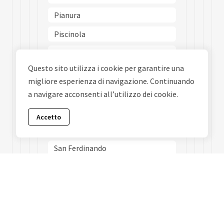
Pianura
Piscinola
Poggioreale
Questo sito utilizza i cookie per garantire una
Ponticelli
migliore esperienza di navigazione. Continuando
Porto
a navigare acconsenti all’utilizzo dei cookie.
Posillipo
Accetto
San Carlo Allarena
San Ferdinando
San Giovanni A Teduccio
San Giuseppe
San Lorenzo
San Pietro A Patierno