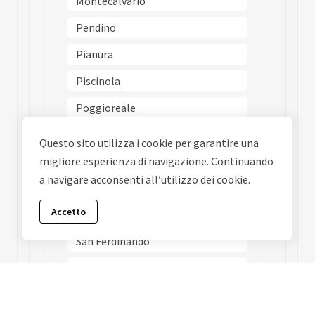
Montecalvario
Pendino
Pianura
Piscinola
Poggioreale
Ponticelli
Questo sito utilizza i cookie per garantire una
Porto
migliore esperienza di navigazione. Continuando
a navigare acconsenti all’utilizzo dei cookie.
Posillipo
Accetto
San Carlo Allarena
San Ferdinando
San Giovanni A Teduccio
San Giuseppe