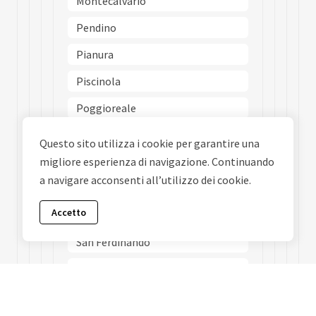
Montecalvario
Pendino
Pianura
Piscinola
Poggioreale
Ponticelli
Questo sito utilizza i cookie per garantire una
Porto
migliore esperienza di navigazione. Continuando
a navigare acconsenti all’utilizzo dei cookie.
Posillipo
Accetto
San Carlo Allarena
San Ferdinando
San Giovanni A Teduccio
San Giuseppe