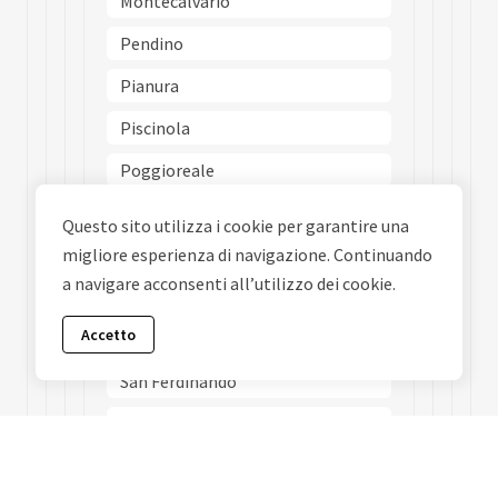
Montecalvario
Pendino
Pianura
Piscinola
Poggioreale
Ponticelli
Questo sito utilizza i cookie per garantire una
Porto
migliore esperienza di navigazione. Continuando
a navigare acconsenti all’utilizzo dei cookie.
Posillipo
Accetto
San Carlo Allarena
San Ferdinando
San Giovanni A Teduccio
San Giuseppe