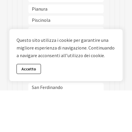
Pianura
Piscinola
Poggioreale
Questo sito utilizza i cookie per garantire una
Ponticelli
migliore esperienza di navigazione. Continuando
Porto
a navigare acconsenti all’utilizzo dei cookie.
Posillipo
Accetto
San Carlo Allarena
San Ferdinando
San Giovanni A Teduccio
San Giuseppe
San Lorenzo
San Pietro A Patierno