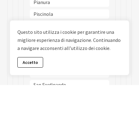
Pianura
Piscinola
Poggioreale
Questo sito utilizza i cookie per garantire una
Ponticelli
migliore esperienza di navigazione. Continuando
a navigare acconsenti all’utilizzo dei cookie.
Porto
Posillipo
Accetto
San Carlo Allarena
San Ferdinando
San Giovanni A Teduccio
San Giuseppe
San Lorenzo
San Pietro A Patierno