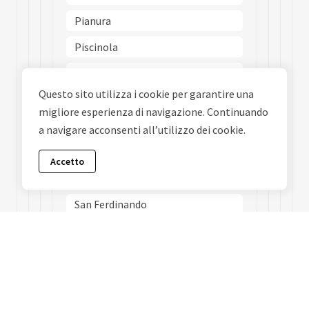
Pianura
Piscinola
Poggioreale
Questo sito utilizza i cookie per garantire una
Ponticelli
migliore esperienza di navigazione. Continuando
Porto
a navigare acconsenti all’utilizzo dei cookie.
Posillipo
Accetto
San Carlo Allarena
San Ferdinando
San Giovanni A Teduccio
San Giuseppe
San Lorenzo
San Pietro A Patierno