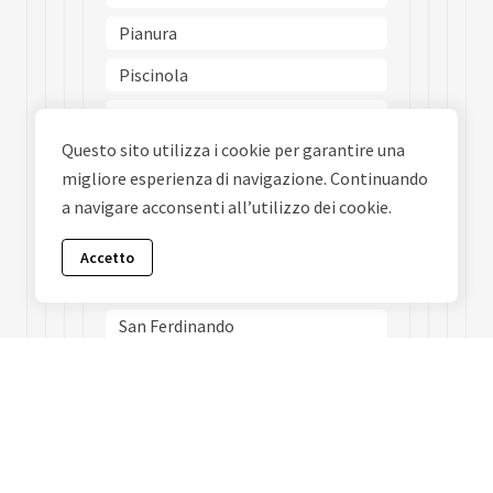
Pianura
Piscinola
Poggioreale
Questo sito utilizza i cookie per garantire una
Ponticelli
migliore esperienza di navigazione. Continuando
Porto
a navigare acconsenti all’utilizzo dei cookie.
Posillipo
Accetto
San Carlo Allarena
San Ferdinando
San Giovanni A Teduccio
San Giuseppe
San Lorenzo
San Pietro A Patierno