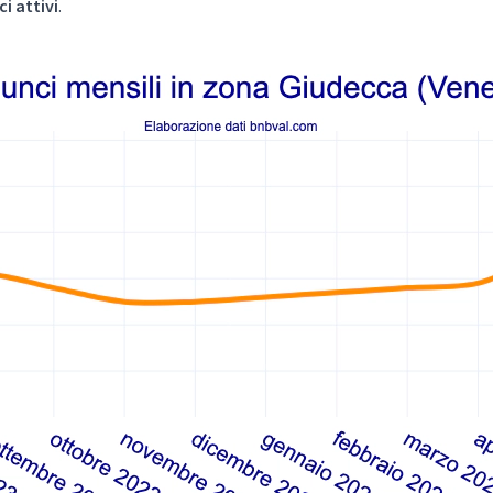
i attivi
.