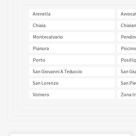
Arenella
Avvoca
Chiaia
Chiaia
Montecalvario
Pendin
Pianura
Piscino
Porto
Posilli
San Giovanni A Teduccio
San Gi
San Lorenzo
San Pie
Vomero
Zona In