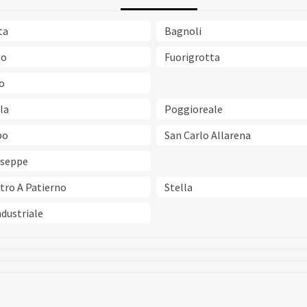
ta
Bagnoli
no
Fuorigrotta
o
la
Poggioreale
po
San Carlo Allarena
useppe
tro A Patierno
Stella
dustriale